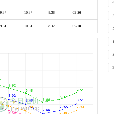
9.37
10.37
8.38
05-26
9.31
10.31
8.32
05-10